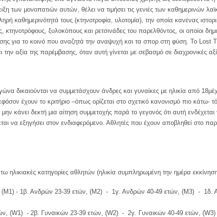
δειξη των μονοπατιών αυτών, θέλει να τιμήσει τις γενιές των καθημερινών 
ρή καθημερινότητά τους (κτηνοτροφία, υλοτομία), την οποία κανένας ιστορικ
ς, κτηνοτρόφους, ξυλοκόπους και ρετσινάδες του παρελθόντος, οι οποίοι δ
 για το κοινό που αναζητά την αναψυχή και τα σπορ στη φύση. Το Lost Tra
την αξία της παρέμβασης, όταν αυτή γίνεται με σεβασμό σε διαχρονικές αξί
γώνα δικαιούνται να συμμετάσχουν άνδρες και γυναίκες με ηλικία από 18μέχ
φόσον έχουν το κριτήριο –όπως ορίζεται στο σχετικό κανονισμό πιο κάτω- τότ
 μην κάνει δεκτή μια αίτηση συμμετοχής παρά το γεγονός ότι αυτή ενδέχεται
εται να εξηγήσει στον ενδιαφερόμενο. Αθλητές που έχουν αποβληθεί στο π
άτω ηλικιακές κατηγορίες αθλητών (ηλικία συμπληρωμένη την ημέρα εκκίνηση
M1) - 1β. Ανδρών 23-39 ετών, (Μ2) - 1γ. Ανδρών 40-49 ετών, (M3) - 1δ. Α
, (W1) - 2β. Γυναικών 23-39 ετών, (W2) - 2γ. Γυναικών 40-49 ετών, (W3) 