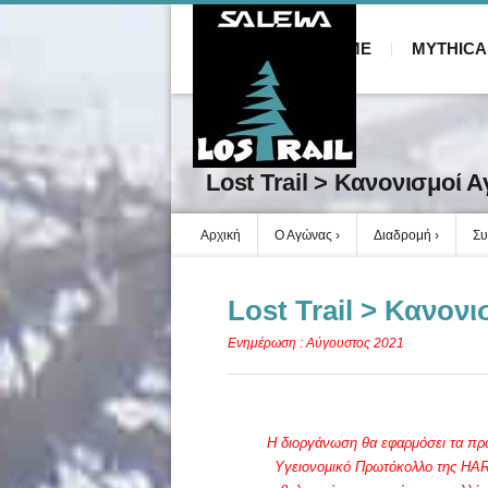
HOME
MYTHICA
Lost Trail > Κανονισμοί 
Αρχική
Ο Αγώνας
Διαδρομή
Συ
Lost Trail > Κανον
Ενημέρωση : Αύγουστος 2021
Η διοργάνωση θα εφαρμόσει τα προβ
Υγειονομικό Πρωτόκολλο της HART