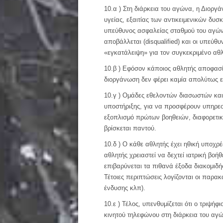
10.α ) Στη διάρκεια του αγώνα, η Διοργ
υγείας, εξαιτίας των αντικειμενικών δυ
υπεύθυνος ασφαλείας σταθμού του αγώνα
αποβάλλεται (disqualified) και οι υπεύ
«εγκατάλειψη» για τον συγκεκριμένο αθλ
10.β ) Εφόσον κάποιος αθλητής αποφασίσ
διοργάνωση δεν φέρει καμία απολύτως ευ
10.γ ) Ομάδες εθελοντών διασωστών και
υποστήριξης, για να προσφέρουν υπηρεσί
εξοπλισμό πρώτων βοηθειών, διαφορετικ
βρίσκεται παντού.
10.δ ) Ο κάθε αθλητής έχει ηθική υποχρ
αθλητής χρειαστεί να δεχτεί ιατρική βοή
επιβαρύνεται τα πιθανά έξοδα διακομιδ
Τέτοιες περιπτώσεις λογίζονται οι παρ
ένδυσης κλπ).
10.ε ) Τέλος, υπενθυμίζεται ότι ο τριψή
κινητού τηλεφώνου στη διάρκεια του αγώ