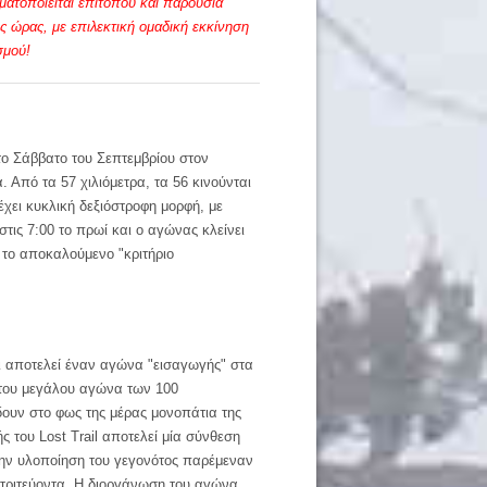
ματοποιείται επιτόπου και παρουσία
ς ώρας, με επιλεκτική ομαδική εκκίνηση
σμού!
ίτο Σάββατο του Σεπτεμβρίου στον
. Από τα 57 χιλιόμετρα, τα 56 κινούνται
έχει κυκλική δεξιόστροφη μορφή, με
στις 7:00 το πρωί και ο αγώνας κλείνει
ό το αποκαλούμενο "κριτήριο
και αποτελεί έναν αγώνα "εισαγωγής" στα
ή του μεγάλου αγώνα των 100
δουν στο φως της μέρας μονοπάτια της
 του Lost Trail αποτελεί μία σύνθεση
 την υλοποίηση του γεγονότος παρέμεναν
 τριτεύοντα. Η διοργάνωση του αγώνα,