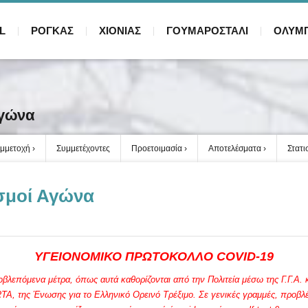
L
ΡΟΓΚΑΣ
ΧΙΟΝΙΑΣ
ΓΟΥΜΑΡΟΣΤΑΛΙ
ΟΛΥΜ
Αγώνα
μμετοχή
Συμμετέχοντες
Προετοιμασία
Αποτελέσματα
Στατι
ισμοί Αγώνα
ΥΓΕΙΟΝΟΜΙΚΟ ΠΡΩΤΟΚΟΛΛΟ COVID-19
λεπόμενα μέτρα, όπως αυτά καθορίζονται από την Πολιτεία μέσω της Γ.Γ.Α. κα
A, της Ένωσης για το Ελληνικό Ορεινό Τρέξιμο. Σε γενικές γραμμές, προβ