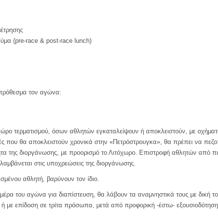
μέτρησης
μα (pre-race & post-race lunch)
πρόθεσμα τον αγώνα:
 χώρο τερματισμού, όσων αθλητών εγκαταλείψουν ή αποκλειστούν, με οχήματ
ές που θα αποκλειστούν χρονικά στην «Πετρόστρουγκα», θα πρέπει να πεζο
τα της διοργάνωσης, με προορισμό το Λιτόχωρο. Επιστροφή αθλητών από π
ιλαμβάνεται στις υποχρεώσεις της διοργάνωσης.
σμένου αθλητή, βαρύνουν τον ίδιο.
μέρα του αγώνα για διαπίστευση, θα λάβουν τα αναμνηστικά τους με δική τ
 ή με επίδοση σε τρίτα πρόσωπα, μετά από προφορική -έστω- εξουσιοδότηση