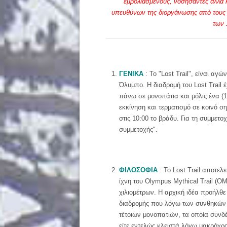
εμβολιασμένους, νοσήσαντες αλλά κ
υπευθύνων της διοργάνωσης από τους εν
των 
ΓΕΝΙΚΑ
: Το "Lost Trail", είναι α
Όλυμπο. Η διαδρομή του Lost Trail έ
πάνω σε μονοπάτια και μόλις ένα (1
εκκίνηση και τερματισμό σε κοινό ση
στις 10:00 το βράδυ. Για τη συμμετο
συμμετοχής".
ΦΙΛΟΣΟΦΙΑ
: Το Lost Trail αποτε
ίχνη του Olympus Mythical Trail (Ο
χιλιομέτρων. Η αρχική ιδέα προήλθε
διαδρομής που λόγω των συνθηκών δι
τέτοιων μονοπατιών, τα οποία συνδ
είτε εντελώς κλειστά λόγω μακρόχρ