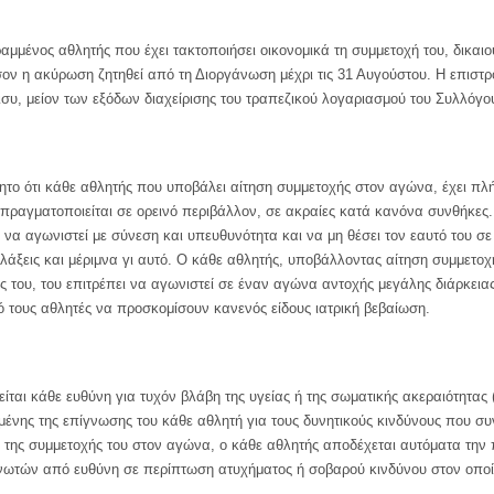
αμμένος αθλητής που έχει τακτοποιήσει οικονομικά τη συμμετοχή του, δικαι
ον η ακύρωση ζητηθεί από τη Διοργάνωση μέχρι τις 31 Αυγούστου. Η επιστρο
ισυ, μείον των εξόδων διαχείρισης του τραπεζικού λογαριασμού του Συλλόγο
όητο ότι κάθε αθλητής που υποβάλει αίτηση συμμετοχής στον αγώνα, έχει πλ
πραγματοποιείται σε ορεινό περιβάλλον, σε ακραίες κατά κανόνα συνθήκες. 
να αγωνιστεί με σύνεση και υπευθυνότητα και να μη θέσει τον εαυτό του σε 
άξεις και μέριμνα γι αυτό. O κάθε αθλητής, υποβάλλοντας αίτηση συμμετοχ
ας του, του επιτρέπει να αγωνιστεί σε έναν αγώνα αντοχής μεγάλης διάρκειας
ό τους αθλητές να προσκομίσουν κανενός είδους ιατρική βεβαίωση.
ται κάθε ευθύνη για τυχόν βλάβη της υγείας ή της σωματικής ακεραιότητας
ένης της επίγνωσης του κάθε αθλητή για τους δυνητικούς κινδύνους που σ
 της συμμετοχής του στον αγώνα, ο κάθε αθλητής αποδέχεται αυτόματα την 
ωτών από ευθύνη σε περίπτωση ατυχήματος ή σοβαρού κινδύνου στον οποίο μ