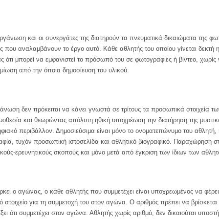
οργάνωση και οι συνεργάτες της διατηρούν τα πνευματικά δικαιώματα της φ
 που αναλαμβάνουν το έργο αυτό. Κάθε αθλητής του οποίου γίνεται δεκτή η
ς ότι μπορεί να εμφανιστεί το πρόσωπό του σε φωτογραφίες ή βίντεο, χωρίς ν
ημίωση από την όποια δημοσίευση του υλικού.
γάνωση δεν πρόκειται να κάνει γνωστά σε τρίτους τα προσωπικά στοιχεία 
μοθεσία και θεωρώντας απόλυτη ηθική υποχρέωση την διατήρηση της μυστικότ
ιακό περιβάλλον. Δημοσιεύσιμα είναι μόνο το ονοματεπώνυμο του αθλητή, η
αφία, τυχόν προσωπική ιστοσελίδα και αθλητικό βιογραφικό. Παραχώρηση στο
κούς-ερευνητικούς σκοπούς και μόνο μετά από έγκριση των ίδιων των αθλητ
ρκεί ο αγώνας, ο κάθε αθλητής που συμμετέχει είναι υποχρεωμένος να φέρει 
κό στοιχείο για τη συμμετοχή του στον αγώνα. Ο αριθμός πρέπει να βρίσκετα
ξει ότι συμμετέχει στον αγώνα. Αθλητής χωρίς αριθμό, δεν δικαιούται υποστ