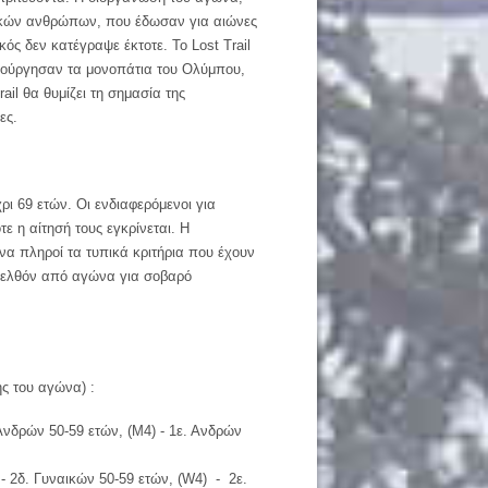
λαϊκών ανθρώπων, που έδωσαν για αιώνες
ός δεν κατέγραψε έκτοτε. Το Lost Trail
ημιούργησαν τα μονοπάτια του Ολύμπου,
il θα θυμίζει τη σημασία της
ες.
ρι 69 ετών. Οι ενδιαφερόμενοι για
ε η αίτησή τους εγκρίνεται. Η
 να πληροί τα τυπικά κριτήρια που έχουν
αρελθόν από αγώνα για σοβαρό
ς του αγώνα) :
νδρών 50-59 ετών, (Μ4) - 1ε. Ανδρών
- 2δ. Γυναικών 50-59 ετών, (W4) - 2ε.