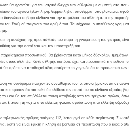
άνωση θα φροντίσει για τον ιατρικό έλεγχο των αθλητών με συμπτώματα που
σκολιών του αγώνα (εξάντληση, θερμοπληξία, υποθερμία, υπογλυκαιμία, αφυ
 διαγνώσει σοβαρό κίνδυνο για την ασφάλεια του αθλητή από την περαιτέρ
θυνοι του Σταθμού παίρνουν τον αριθμό του. Ταυτόχρονα, ο υπεύθυνος γραμμα
ητή.
ει τη συνέχιση της προσπάθειάς του παρά τη γνωμάτευση του γιατρού, είνα
θύνη για την ασφάλεια και την υποστήριξή του.
 παραϊατρικού προσωπικού, θα βρίσκονται κατά μήκος δύσκολων τμημάτων 
ες στους αθλητές. Κάθε αθλητής ωστόσο, έχει και προσωπικά την ευθύνη να
ά θα πρέπει να αποδεχτεί αδιαμαρτύρητα το γεγονός ότι το προσωπικό των
έωση να συνδράμει πάσχοντες συναθλητές του, οι οποίοι βρίσκονται σε ανάγ
θεια και εφόσον διαπιστωθεί ότι εξέθεσε τον εαυτό του σε κίνδυνο εξαιτίας β
ής του και θα του επιβάλλεται ποινή αποβολής από τον τρέχοντα αγώνα, όπ
ακάτω: (πτώση τη νύχτα από έλλειψη φακού, αφυδάτωση από έλλειψη υδροδοχ
φιος τηλεφωνικός αριθμός ανάγκης 112, λειτουργεί σε κάθε περίπτωση. Συνιστ
να, ώστε να είναι εφικτή η κλήση σε βοήθεια σε περίπτωση που ο ίδιος ο α