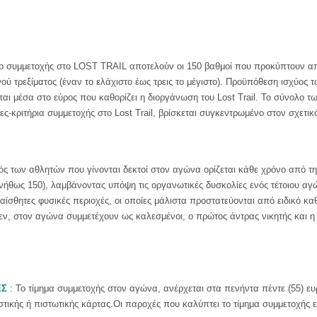
ιο συμμετοχής στο LOST TRAIL αποτελούν οι 150 βαθμοί που προκύπτουν α
νού τρεξίματος (έναν το ελάχιστο έως τρεις το μέγιστο). Προϋπόθεση ισχύος 
ίται μέσα στο εύρος που καθορίζει η διοργάνωση του Lost Trail. Το σύνολο 
ες-κριτήρια συμμετοχής στο Lost Trail, βρίσκεται συγκεντρωμένο στον σχετι
ός των αθλητών που γίνονται δεκτοί στον αγώνα ορίζεται κάθε χρόνο από τ
υνήθως 150), λαμβάνοντας υπόψη τις οργανωτικές δυσκολίες ενός τέτοιου αγ
ίσθητες φυσικές περιοχές, οι οποίες μάλιστα προστατεύονται από ειδικό κ
κεν, στον αγώνα συμμετέχουν ως καλεσμένοι, ο πρώτος άντρας νικητής και η
ΕΣ
: Το τίμημα συμμετοχής στον αγώνα, ανέρχεται στα πενήντα πέντε (55) 
τικής ή πιστωτικής κάρτας.Οι παροχές που καλύπτει το τίμημα συμμετοχής εί