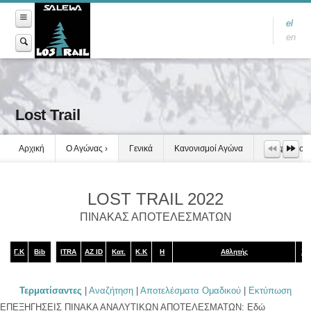
el
en
Lost Trail
Αρχική
Ο Αγώνας
Γενικά
Κανονισμοί Αγώνα
Τροφοδοσία
LOST TRAIL 2022
ΠΙΝΑΚΑΣ ΑΠΟΤΕΛΕΣΜΑΤΩΝ
Γ.Κ
Bib
ITRA
AZ ID
Κατ.
Κ.Κ
Η
Αθλητής
Χω
Τερματίσαντες
|
Αναζήτηση
|
Αποτελέσματα Ομαδικού
|
Εκτύπωση
ΕΠΕΞΗΓΗΣΕΙΣ ΠΙΝΑΚΑ ΑΝΑΛΥΤΙΚΩΝ ΑΠΟΤΕΛΕΣΜΑΤΩΝ: Εδώ