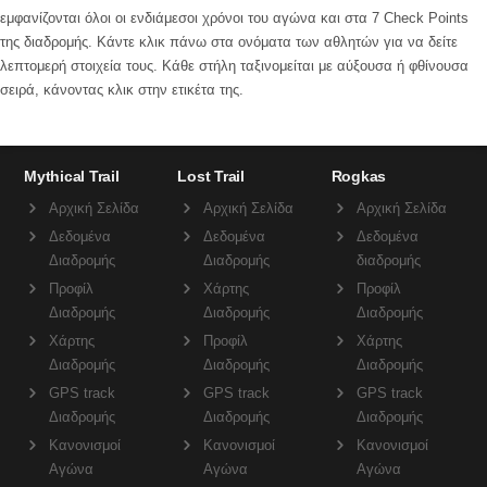
εμφανίζονται όλοι οι ενδιάμεσοι χρόνοι του αγώνα και στα 7 Check Points
της διαδρομής. Κάντε κλικ πάνω στα ονόματα των αθλητών για να δείτε
λεπτομερή στοιχεία τους. Κάθε στήλη ταξινομείται με αύξουσα ή φθίνουσα
σειρά, κάνοντας κλικ στην ετικέτα της.
Mythical Trail
Lost Trail
Rogkas
Αρχική Σελίδα
Αρχική Σελίδα
Αρχική Σελίδα
Δεδομένα
Δεδομένα
Δεδομένα
Διαδρομής
Διαδρομής
διαδρομής
Προφίλ
Χάρτης
Προφίλ
Διαδρομής
Διαδρομής
Διαδρομής
Χάρτης
Προφίλ
Χάρτης
Διαδρομής
Διαδρομής
Διαδρομής
GPS track
GPS track
GPS track
Διαδρομής
Διαδρομής
Διαδρομής
Κανονισμοί
Κανονισμοί
Κανονισμοί
Αγώνα
Αγώνα
Αγώνα