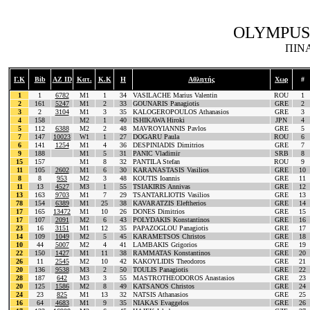
OLYMPUS 
ΠΙΝ
Γ.Κ
Bib
AZ ID
Κατ.
Κ.Κ
Η
Αθλητής
Χωρ
#
1
1
6782
M1
1
34
VASILACHE Marius Valentin
ROU
1
2
161
5247
M1
2
33
GOUNARIS Panagiotis
GRE
2
3
2
3104
M1
3
35
KALOGEROPOULOS Athanasios
GRE
3
4
158
M2
1
40
ISHIKAWA Hiroki
JPN
4
5
112
6388
M2
2
48
MAVROYIANNIS Pavlos
GRE
5
7
147
10023
W1
1
27
DOGARU Paula
ROU
6
6
141
1254
M1
4
36
DESPINIADIS Dimitrios
GRE
7
9
188
M1
5
31
PANIC Vladimir
SRB
8
15
157
M1
8
32
PANTILA Stefan
ROU
9
11
105
2602
M1
6
30
KARANASTASIS Vasilios
GRE
10
8
8
953
M2
3
48
KOUTIS Ioannis
GRE
11
11
13
4527
M3
1
55
TSIAKIRIS Annivas
GRE
12
13
163
9703
M1
7
29
TSANTARLIOTIS Vasilios
GRE
13
78
154
6389
M1
25
38
KAVARATZIS Eleftherios
GRE
14
17
165
13472
M1
10
26
DONES Dimitrios
GRE
15
17
107
2091
M2
6
43
POLYDAKIS Konstantinos
GRE
16
23
16
3151
M1
12
35
PAPAZOGLOU Panagiotis
GRE
17
14
109
1049
M2
5
45
KARAMETSOS Christos
GRE
18
10
44
5007
M2
4
41
LAMBAKIS Grigorios
GRE
19
22
150
1427
M1
11
38
RAMMATAS Konstantinos
GRE
20
26
11
2545
M2
10
42
KAKOYLIDIS Theodoros
GRE
21
20
136
9538
M3
2
50
TOULIS Panagiotis
GRE
22
28
187
642
M3
3
55
MASTROTHEODOROS Anastasios
GRE
23
20
125
1586
M2
8
49
KATSANOS Christos
GRE
24
24
23
825
M1
13
32
NATSIS Athanasios
GRE
25
16
64
4683
M1
9
35
NIAKAS Evaggelos
GRE
26