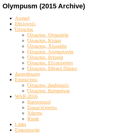
Olympusm (2015 Archive)
Αρχική
Εθελοντές
Όλυμπος
Όλυμπος, Ονομασία
Όλυμπος, Κλίμα
Όλυμπος, Χλωρίδα
Όλυμπος, Αρχαιολογία
Όλυμπος, Ιστορία
Όλυμπος, Εξερεύνηση
Όλυμπος, Εθνικό Πάρκο
Διοργάνωση
Επισκέπτες
Όλυμπος, Διαδρομές
Όλυμπος, Καταφύγια
WAR-2016
Κανονισμοί
Συμμετέχοντες
Χάρτης
Route
Links
Επικοινωνία