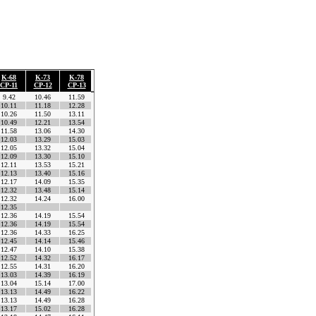
K-68
K-73
K-78
K-82
K-85
K-91
K-94
Λιτοχ.
ΔΧ Ω
CP-11
CP-12
CP-13
CP-14
CP-15
CP-16
CP-17
ΚΜ-99
9.42
10.46
11.59
12.32
12.56
13.44
f
14.57.08
0.00.00
10.11
11.18
12.28
13.01
13.27
14.09
f
15.22.04
0.24.56
10.26
11.50
13.11
13.49
14.20
15.11
f
16.46.56
1.49.48
10.49
12.21
13.54
14.50
15.25
16.32
f
17.53.02
2.55.54
11.58
13.06
14.30
15.17
15.49
17.02
f
18.11.35
3.14.27
12.03
13.29
15.03
15.49
16.20
17.16
f
18.46.34
3.49.26
12.05
13.32
15.04
15.49
16.22
17.24
f
18.42.51
3.45.43
12.09
13.30
15.10
16.10
16.49
17.51
f
19.21.44
4.24.36
12.11
13.53
15.21
16.24
17.15
18.28
f
19.56.17
4.59.09
12.13
13.40
15.16
16.06
16.45
17.49
f
19.37.42
4.40.34
12.17
14.09
15.35
16.21
17.00
17.46
f
19.17.30
4.20.22
12.32
13.48
15.14
16.09
16.47
17.51
f
19.37.42
4.40.34
12.32
14.24
16.00
16.49
17.23
18.13
f
19.50.06
4.52.58
12.35
CP-11
12.36
14.19
15.54
16.54
17.29
18.32
f
20.19.08
5.22.00
12.36
14.19
15.54
16.54
17.29
18.32
f
20.19.08
5.22.00
12.36
14.33
16.25
17.13
17.51
18.58
f
20.49.36
5.52.28
12.45
14.14
15.46
16.39
17.16
18.17
f
19.55.49
4.58.41
12.47
14.10
15.38
16.19
16.56
17.59
f
19.35.22
4.38.14
12.52
14.32
16.17
17.06
17.44
18.47
f
20.27.51
5.30.43
12.55
14.31
16.20
17.33
18.16
19.22
f
21.15.42
6.18.34
13.03
14.39
16.19
17.15
17.53
18.58
f
20.25.18
5.28.10
13.04
15.14
17.00
18.29
19.15
20.04
f
21.31.16
6.34.08
13.13
14.49
16.22
17.13
17.51
18.58
f
20.25.18
5.28.10
13.13
14.49
16.28
17.26
18.06
19.15
f
20.56.31
5.59.23
13.17
15.02
16.28
17.05
17.36
18.28
f
19.57.23
5.00.15