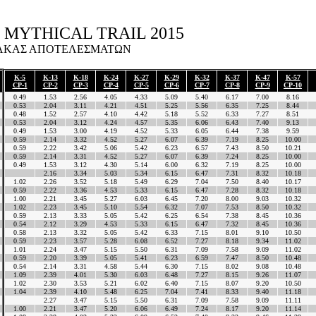
MYTHICAL TRAIL 2015
ΑΚΑΣ ΑΠΟΤΕΛΕΣΜΑΤΩΝ
K-5
K-13
K-18
K-24
K-27
K-29
K-32
K-37
K-47
K-57
CP-1
CP-2
CP-3
CP-4
CP-5
CP-6
CP-7
CP-8
CP-9
CP-10
0.49
1.53
2.56
4.05
4.33
5.09
5.40
6.17
7.00
8.16
0.53
2.04
3.11
4.21
4.51
5.25
5.56
6.35
7.25
8.44
0.48
1.52
2.57
4.10
4.42
5.18
5.52
6.33
7.27
8.51
0.53
2.04
3.12
4.24
4.57
5.35
6.06
6.43
7.40
9.13
0.49
1.53
3.00
4.19
4.52
5.33
6.05
6.44
7.38
9.59
0.59
2.14
3.32
4.52
5.27
6.07
6.39
7.19
8.25
10.00
0.59
2.22
3.42
5.06
5.42
6.23
6.57
7.43
8.50
10.21
0.59
2.14
3.31
4.52
5.27
6.07
6.39
7.24
8.25
10.00
0.49
1.53
3.12
4.30
5.14
6.00
6.32
7.19
8.25
10.00
2.16
3.34
5.03
5.34
6.15
6.47
7.31
8.32
10.18
1.02
2.26
3.52
5.18
5.49
6.29
7.04
7.50
8.40
10.17
0.59
2.22
3.36
4.53
5.33
6.15
6.47
7.28
8.32
10.18
1.00
2.21
3.45
5.27
6.03
6.45
7.20
8.00
9.03
10.32
1.02
2.23
3.45
5.10
5.54
6.32
7.07
7.53
8.50
10.32
0.59
2.13
3.33
5.05
5.42
6.25
6.54
7.38
8.45
10.36
0.54
2.12
3.29
4.53
5.33
6.15
6.47
7.32
8.45
10.36
0.58
2.13
3.32
5.05
5.42
6.33
7.15
8.01
9.10
10.50
0.59
2.23
3.57
5.28
6.08
6.52
7.27
8.18
9.34
11.02
1.01
2.24
3.47
5.15
5.50
6.31
7.09
7.58
9.09
11.02
0.59
2.20
3.39
5.05
5.41
6.23
6.59
7.47
8.50
10.48
0.54
2.14
3.31
4.58
5.44
6.30
7.15
8.02
9.08
10.48
1.09
2.39
4.01
5.30
6.03
6.48
7.27
8.15
9.26
11.07
1.02
2.30
3.53
5.21
6.02
6.40
7.15
8.07
9.20
10.50
1.04
2.39
4.10
5.48
6.25
7.04
7.41
8.33
9.40
11.18
2.27
3.47
5.15
5.50
6.31
7.09
7.58
9.09
11.11
1.00
2.21
3.47
5.20
6.06
6.49
7.24
8.17
9.20
11.14