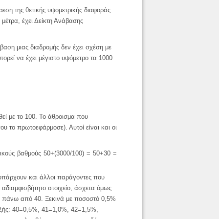
ρεση της θετικής υψομετρικής διαφοράς
 μέτρα, έχει Δείκτη Ανάβασης
αση μιας διαδρομής δεν έχει σχέση με
ορεί να έχει μέγιστο υψόμετρο τα 1000
θεί με το 100. Το άθροισμα που
ου το πρωτοεφάρμοσε). Αυτοί είναι και οι
ρχικούς βαθμούς
5
0+(3
0
00/100) =
50+30 =
 υπάρχουν και άλλοι παράγοντες που
 αδιαμφισβήτητο στοιχείο, άσχετα όμως
σης πάνω από 40. Ξεκινά με ποσοστό 0,5%
εξής: 40=0,5%, 41=1,0%, 42=1,5%,