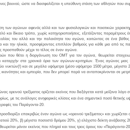
ώνες βουνού, ώστε να διασφαλίζεται η υπεύθυνη στάση των αθλητών που συ
ση των αγώνων αφενός αλλά και των φυσιολογικών και ποιοτικών χαρακτηρ
λό και δίκαιο τρόπο, χωρίς κατηγοριοποιήσεις, εξετάζοντας παραμέτρους όπ
κολίας του αλλά και την παλαιότητα του αγώνα, κοιτώντας σε ένα βάθο
λο και την ηλικία, προσφέροντας επιπλέον βαθμούς για κάθε μια από τις π
ους προσπαθούν μέχρι το τέλος σε έναν αγώνα.
ωρών που θέτει η διοργάνωση του ΟΜΤ για τον αγώνα,
θεωρείται στοιχει
αι καταρχήν στα χρονικά όρια των αγώνων-κριτηρίων. Ένας αγώνας μιας η
δύο νυκτών(!) και σε μεγάλα υψόμετρα (μέσο υψόμετρο 1500 μέτρα, μέγιστο 
ς ικανότητες και εμπειρία, που δεν μπορεί παρά να ανταποκρίνονται σε μετρ
ας ορεινού τρεξίματος ορίζεται εκείνος που διεξάγεται κατά μείζονα λόγο σ
ως, με τις ανάλογες ανηφορικές κλίσεις και ένα σημαντικό ποσό θετικής υ
αγραφές του Παράγοντα-20.
προσδιορίζει επακριβώς έναν αγώνα ως «ορεινού τρεξίματος» και χωρίζεται 
πατιού 20%, β) μέγιστο ποσοστό δρόμου 20%, γ) ελάχιστο δείκτη ανάβασης 2
θεωρείται μόνον εκείνος που πληροί και τους τρεις όρους του «Παράγοντα-20