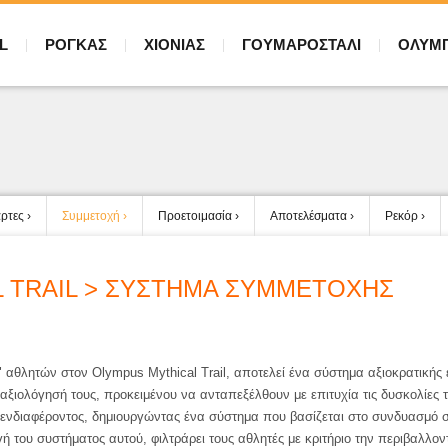
L
ΡΟΓΚΑΣ
ΧΙΟΝΙΑΣ
ΓΟΥΜΑΡΟΣΤΑΛΙ
ΟΛΥΜ
ρτες
Συμμετοχή
Προετοιμασία
Αποτελέσματα
Ρεκόρ
 TRAIL > ΣΥΣΤΗΜΑ ΣΥΜΜΕΤΟΧΗΣ
" αθλητών στον
Olympus Mythical Trail
, αποτελεί ένα σύστημα αξιοκρατικής 
 αξιολόγησή τους,
προκειμένου ν
α ανταπεξέλθουν με επιτυχία τις δυσκολίες
ενδιαφέροντος, δημιουργώντας ένα σύστημα που βασίζεται στο συνδυασμό σ
γή του συστήματος αυτού, φιλτράρει τους αθλητές με
κριτήριο
την περιβαλλον