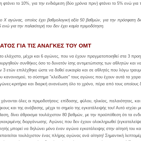
φτάνει το 10%, για την ενδιάμεση (δύο χρόνια πριν) φτάνει το 5% ενώ για τ
 Χ αγώνας, οποίος έχει βαθμολογική αξία 50 βαθμών, για την πρόσφατη διο
ενώ για την παλαιότερή του δεν έχει καμία πριμοδότηση.
ΑΤΟΣ ΓΙΑ ΤΙΣ ΑΝΑΓΚΕΣ ΤΟΥ ΟΜΤ
το ελάχιστο, μέχρι και 6 αγώνες, που να έχουν πραγματοποιηθεί στα 3 προη
υργηθούν συνθήκες όσο το δυνατόν ίσης αντιμετώπισης των αθλητών και να 
 3 ετών επιλέχθηκε ώστε να δοθεί ευκαιρία και σε αθλητές που λόγω τραυμ
ου κανονισμού, το σύστημα "κλείδωσε" τους αγώνες που έχουν αυτά τα χαρα
γώνες-κριτήρια
και διαρκή ανανέωση όλο το χρόνο
, πέρα από τους οποίους 
) χάνονται όλες οι πριμοδοτήσεις: επίδοσης, φύλου, ηλικίας, παλαιότητας, κα
ους και της ανάβασης, μέχρι το σημείο της εγκατάλειψής του! Αυτό ισχύει 
βαση, δίνει άθροισμα τουλάχιστον
8
0 βαθμών
,
με την προϋπόθεση ότι τα ενδ
γκεκριμένης διοργάνωσης
.
Αγώνες που δεν έχουν ολοκληρωθεί (εγκαταλείψε
λητής μπορεί να δηλώνει μόνο έναν αγώνα εγκατάλειψης στην αίτησή του και 
παιτείται τουλάχιστον ένας πλήρης αγώνας ανά αίτηση! Σημαντική λεπτομέρε