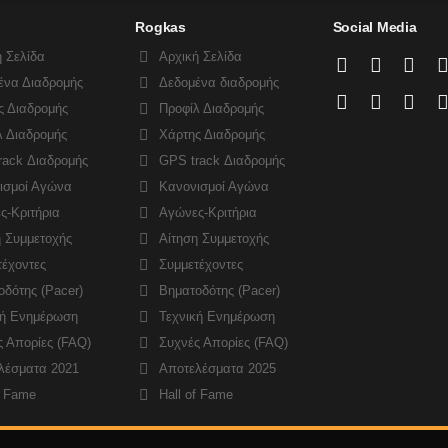
Rogkas
Social Media
 Σελίδα
Αρχική Σελίδα
ένα Διαδρομής
Δεδομένα διαδρομής
ς Διαδρομής
Προφίλ Διαδρομής
λ Διαδρομής
Χάρτης Διαδρομής
rack Διαδρομής
GPS track Διαδρομής
ισμοί Αγώνα
Κανονισμοί Αγώνα
ς-Κριτήρια
Αγώνες-Κριτήρια
η Συμμετοχής
Αίτηση Συμμετοχής
τέχοντες
Συμμετέχοντες
δότης (Pacer)
Βηματοδότης (Pacer)
κή Ενημέρωση
Τεχνική Ενημέρωση
ς Απορίες (FAQ)
Συχνές Απορίες (FAQ)
λέσματα 2021
Αποτελέσματα 2025
f Fame
Hall of Fame