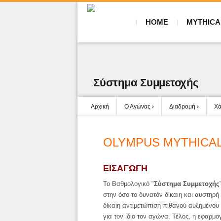
HOME
MYTHICA
Σύστημα Συμμετοχής
Αρχική
Ο Αγώνας
Διαδρομή
Χά
OLYMPUS MYTHICAL
ΕΙΣΑΓΩΓΗ
Το Βαθμολογικό "
Σύστημα Συμμετοχής
στην όσο το δυνατόν δίκαιη και αυστηρή
δίκαιη αντιμετώπιση π
ι
θανού αυξημένου 
για τον ίδιο τον αγώνα.
Τέλος, η εφαρμο