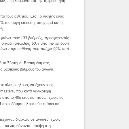
ων, περιλαμβάνει και την πριμοδότηση
ό τους αθλητές. Έτσι, ο νικητής ενός
1% πιο αργή επίδοση, υποχωρεί και η
τή.
 φτάνει τους 100 βαθμούς, προσφέροντάς
χε δηλαδή απόκλιση 50% από την επίδοση
ειώνει στην επίδοση που απέχει 99% από
 το Σύστημα. Βασισμένη στις
υς βασικούς βαθμούς του αγώνα,
ε όλες οι ηλικίες να έχουν ίσες
 masters, που κατά γενικότερη
υ από το 40ο έτος και πάνω, χωρίς να
 πριμοδότηση ηλικίας θα φτάσει σε
ετέχοντας διαρκώς σε αγώνες, χωρίς
ις που λαμβάνονται υπόψη στη