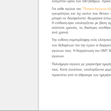
ελάχιστου ορίου των 500 βαθμών, προκε
Για κάθε αγώνα του
"Πίνακα Αγώνων-Κρ
εγκυρότητας και όχι εκείνο που θέτουν 
μπορεί να διασφαλιστεί -θεωρητικά έστω
Η επίδοση-όριο υπολογίζεται με βάση 
εκάστοτε χρονιάς
, τις ιδιαίτερες συνθ
ανά χρονιά.
Την ευθύνη συμπερίληψης ενός ελληνικ
των δεδομένων του την έχουν οι διοργαν
αγώνων τους. Η διοργάνωση του ΟΜΤ δέχ
αγώνων.
Πολυήμεροι αγώνες με χαρακτήρα ημερήσι
τους. Κατά συνέπεια, υπολογίζονται μεμ
προκύπτει από το άθροισμα των ημερήσ