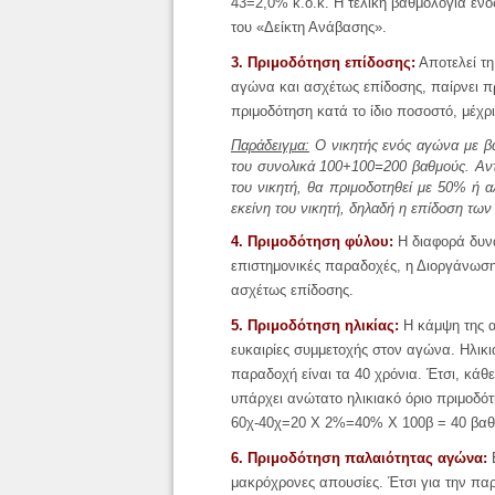
43=2,0% κ.ο.κ. Η τελική βαθμολογία εν
του «Δείκτη Ανάβασης».
3. Πριμοδότηση επίδοσης:
Αποτελεί τη
αγώνα και ασχέτως επίδοσης, παίρνει π
πριμοδότηση κατά το ίδιο ποσοστό, μέχρ
Παράδειγμα:
Ο νικητής ενός αγώνα με βα
του συνολικά 100+100=200 βαθμούς. Αντ
του νικητή, θα πριμοδοτηθεί με 50% ή 
εκείνη του νικητή, δηλαδή η επίδοση των
4. Πριμοδότηση φύλου:
Η διαφορά δυνα
επιστημονικές παραδοχές, η Διοργάνωση
ασχέτως επίδοσης.
5. Πριμοδότηση ηλικίας:
Η κάμψη της απ
ευκαιρίες συμμετοχής στον αγώνα. Ηλικι
παραδοχή είναι τα 40 χρόνια. Έτσι, κάθ
υπάρχει ανώτατο ηλικιακό όριο πριμοδό
60χ-40χ=20 Χ 2%=40% Χ 100β = 40 βα
6. Πριμοδότηση παλαιότητας αγώνα:
Ε
μακρόχρονες απουσίες. Έτσι για την πα