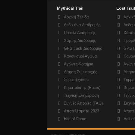
Mythical Trail
Lost Trail
Αρχική Σελίδα
Αρχική
Δεδομένα Διαδρομής
Δεδομ
Προφίλ Διαδρομής
Χάρτη
Χάρτης Διαδρομής
Προφί
GPS track Διαδρομής
GPS t
Κανονισμοί Αγώνα
Κανον
Αγώνες-Κριτήρια
Αγώνε
Αίτηση Συμμετοχής
Αίτησ
Συμμετέχοντες
Συμμε
Βηματοδότης (Pacer)
Βηματο
Τεχνική Ενημέρωση
Τεχνι
Συχνές Απορίες (FAQ)
Συχνέ
Αποτελέσματα 2023
Αποτε
Hall of Fame
Hall o