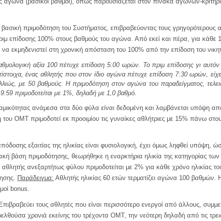
ός αγώνα (βασικοί βαθμοί), όπως παρουσιάζεται στον πίνακα αγώνων-κριτηρί
 βασική πριμοδότηση του Συστήματος, επιβραβεύοντας τους γρηγορότερους απ
ριμ επίδοσης 100% στους βαθμούς του αγώνα. Από εκεί και πέρα, για κάθε 
ι να εκμηδενιστεί στη χρονική απόσταση του 100% από την επίδοση του νικη
θμολογική αξία 100 πέτυχε επίδοση 5:00 ωρών. Το πριμ επίδοσης γι αυτόν
ίστοιχα, ένας αθλητής που στον ίδιο αγώνα πέτυχε επίδοση 7:30 ωρών, εί
αλλιώς, με 50 βαθμούς. Η πριμοδότηση στον αγώνα του παραδείγματος, τελ
 9:59 πριμοδοτείται με 1%, δηλαδή με 1,0 βαθμό.
μικότητας ανάμεσα στα δύο φύλα είναι δεδομένη και λαμβάνεται υπόψη από
 του ΟΜΤ πριμοδοτεί εκ προοιμίου τις γυναίκες αθλήτριες με 15% πάνω στο
όδοσης εξαιτίας της ηλικίας είναι φυσιολογική, έχει όμως ληφθεί υπόψη, ώστ
ακή βάση πριμοδότησης, θεωρήθηκε η εναρκτήρια ηλικία της κατηγορίας των
ε αθλητής ανεξαρτήτως φύλου πριμοδοτείται με 2% για κάθε χρόνο ηλικίας το
τησης.
Παράδειγμα:
Αθλητής ηλικίας 60 ετών τερματίζει αγώνα 100 βαθμών. Η
θμοί
bonus.
πιβραβεύει τους αθλητές που είναι περισσότερο ενεργοί από άλλους, συμμ
ρελθούσα χρονιά εκείνης του τρέχοντα ΟΜΤ, την νεότερη δηλαδή από τις τρε