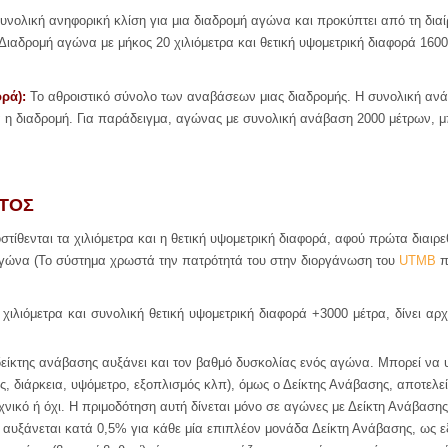
συνολική ανηφορική κλίση για μια διαδρομή αγώνα και προκύπτει από τη διαί
 Διαδρομή αγώνα με μήκος 20 χιλιόμετρα και θετική υψομετρική διαφορά 1600
ρά):
Το αθροιστικό σύνολο των αναβάσεων μιας διαδρομής. Η συνολική ανάβ
 η διαδρομή. Για παράδειγμα, αγώνας με συνολική ανάβαση 2000 μέτρων, μπ
ΑΤΟΣ
στίθενται τα χιλιόμετρα και η θετική υψομετρική διαφορά, αφού πρώτα διαιρε
ς αγώνα (Το σύστημα χρωστά την πατρότητά του στην διοργάνωση του
UTMB
π
 χιλιόμετρα και συνολική θετική υψομετρική διαφορά +3
0
00 μέτρα, δίνει α
είκτης ανάβασης αυξάνει και τον βαθμό δυσκολίας ενός αγώνα. Μπορεί να
ς, διάρκεια, υψόμετρο, εξοπλισμός κλπ), όμως ο Δείκτης Ανάβασης, αποτελεί
 τεχνικό ή όχι. Η πριμοδότηση αυτή δίνεται μόνο σε αγώνες με Δείκτη Ανάβα
 αυξάνεται κατά 0,5% για κάθε μία επιπλέον μονάδα Δείκτη Ανάβασης, ως 