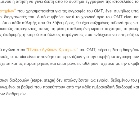
ιμένου η αίτηση να γίνει δεκτή από το σύστημα εγγραφών της ιστοσελίδας 
ιτηρίων"
που χρησιμοποιείται για τις εγγραφές του ΟΜΤ, έχει συνήθως υπολ
οι διοργανωτές του. Αυτό συμβαίνει γιατί το χρονικό όριο του ΟΜΤ είναι 
- ότι ο κάθε αθλητής που θα λάβει μέρος, θα έχει αυξημένες πιθανότητες να 
αρκετούς παράγοντες, όπως:
τη μέση σταθμισμένη ωριαία ταχύτητα,
τ
ο
ρεκόρ
ήκες διαδρομής ή καιρού και άλλους παράγοντες που ενδέχεται να επηρεάζο
ού αγώνα στον
"Πίνακα Αγώνων-Κριτηρίων"
του ΟΜΤ, φέρει η ίδια η διοργάν
ωτές, οι οποίοι είναι αυτονόητο ότι φροντίζουν για την ακριβή καταγραφή 
εται και τις παρατηρήσεις και επισημάνσεις αθλητών, σχετικά με την ακρί
ων διαδρομών (etape, stage) δεν υπολογίζονται ως ενιαίοι, δεδομένου του
ονωμένοι οι βαθμοί που προκύπτουν από την κάθε ημέρα/ειδική διαδρομή κα
ιων διαδρομών.