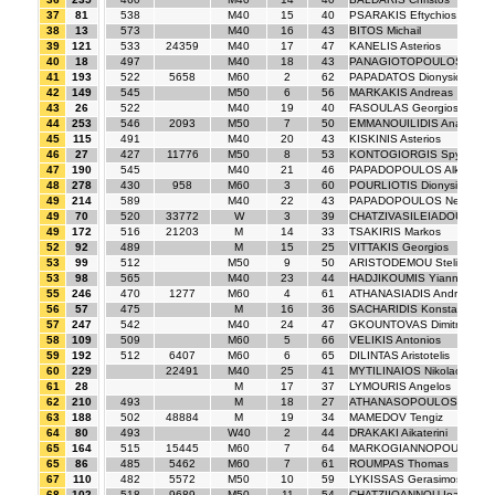
37
81
538
M40
15
40
PSARAKIS Eftychios
38
13
573
M40
16
43
BITOS Michail
39
121
533
24359
M40
17
47
KANELIS Asterios
40
18
497
M40
18
43
PANAGIOTOPOULOS Ioann
41
193
522
5658
M60
2
62
PAPADATOS Dionysios
42
149
545
M50
6
56
MARKAKIS Andreas
43
26
522
M40
19
40
FASOULAS Georgios
44
253
546
2093
M50
7
50
EMMANOUILIDIS Anastasio
45
115
491
M40
20
43
KISKINIS Asterios
46
27
427
11776
M50
8
53
KONTOGIORGIS Spyridon
47
190
545
M40
21
46
PAPADOPOULOS Alkis
48
278
430
958
M60
3
60
POURLIOTIS Dionysios
49
214
589
M40
22
43
PAPADOPOULOS Neofytos
49
70
520
33772
W
3
39
CHATZIVASILEIADOU Theo
49
172
516
21203
M
14
33
TSAKIRIS Markos
52
92
489
M
15
25
VITTAKIS Georgios
53
99
512
M50
9
50
ARISTODEMOU Stelios
53
98
565
M40
23
44
HADJIKOUMIS Yiannakis
55
246
470
1277
M60
4
61
ATHANASIADIS Andreas
56
57
475
M
16
36
SACHARIDIS Konstantinos
57
247
542
M40
24
47
GKOUNTOVAS Dimitrios
58
109
509
M60
5
66
VELIKIS Antonios
59
192
512
6407
M60
6
65
DILINTAS Aristotelis
60
229
22491
M40
25
41
MYTILINAIOS Nikolaos
61
28
M
17
37
LYMOURIS Angelos
62
210
493
M
18
27
ATHANASOPOULOS Georgi
63
188
502
48884
M
19
34
MAMEDOV Tengiz
64
80
493
W40
2
44
DRAKAKI Aikaterini
65
164
515
15445
M60
7
64
MARKOGIANNOPOULOS Thr
65
86
485
5462
M60
7
61
ROUMPAS Thomas
67
110
482
5572
M50
10
59
LYKISSAS Gerasimos Spyri
68
102
518
9689
M50
11
54
CHATZIIOANNOU Ioannis