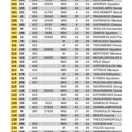
101
201
564
25935
M50
21
54
APERGIS Spyridon
101
155
468
M40
34
44
KAZAKLARIS Georgios
101
202
596
31787
W40
4
43
VAN HEMERT Marcella
104
43
454
28540
M40
35
47
FRAGKAKIS Dimitrios
105
71
459
10336
W50
3
54
GIATRAKOU Nikoletta
106
165
437
8745
M60
9
68
GAITANIDIS Christos
107
90
423
5751
M50
22
58
VASILAS Konstantinos
107
108
420
5686
M50
22
50
ZARIFIS Spyridon
109
14
459
25694
M50
24
56
PAPANIKOLAOU Panagiotis
109
78
401
M
29
33
NIKOLAOU Spyridon
111
160
452
M
30
36
TSIOUMANIS Petros
112
130
386
63608
M40
36
48
KOUNAVIS Spyridon
113
226
362
M
31
38
MERTZIDIS Nikolaos-Ioanni
114
119
417
58285
M40
37
46
MICHALOPOULOS Ioannis
115
103
430
M40
38
43
KRLE Dejan
116
232
434
M
32
37
STEFOPOULOS Nikolaos
117
93
434
M60
10
67
VITTAKIS Nikolaos
118
179
M
33
36
TZALIAS Efthymios
119
256
428
M60
11
65
KYRIDIS Apostolos
119
259
357
M50
25
52
PASCHALIDIS Michail
119
250
M40
39
45
GEORGIADIS Georgios
122
138
419
30234
M50
26
53
PAGIANNIDIS Charalampos
122
170
410
M40
40
41
KATSIMICHAS Anastasios
122
241
405
M
34
28
VASILEIADIS Stavros
125
199
469
3323
M40
41
45
DAMKALIS Petros
125
194
422
67926
M40
41
42
CHARALAMPOPOULOS Cha
127
95
385
27630
M50
27
50
TSONOULIS Nikolaos
128
123
M40
43
46
BEKAS Ioannis
128
249
M40
43
44
THEOCHAROPOULOS Kos
130
280
463
M40
45
41
KASSEM Iosif
131
85
545
M
35
35
VOLOS Ioannis
132
129
390
31690
M50
28
54
SERMPEZIS Christos