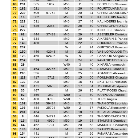
68
231
565
1939
M50
11
52
DEDOUSIS Nikolaos
70
162
521
M40
26
46
FOURTOUNAS Athanasios
70
239
506
67753
M
20
34
CHRISTODOULIDIS Angelo
72
16
502
M50
13
50
KALINDERIS Nikolaos
72
228
531
M40
27
49
KALINDERIS Ioannis
74
17
525
2344
M40
28
49
CHRISTOFORIDIS Athanasi
75
272
M
21
38
KINIKLIS Efstratios
76
62
444
37438
M40
29
47
ASENELER Dimitrios
77
1
534
M40
30
40
AIKATERINIS Panagiotis
77
143
480
M
22
38
POURIKAS Emmanouil
77
237
W
4
24
GURTSOVA Konstantina
80
150
446
42048
M
23
39
VASILOPOULOS Thomas
81
128
466
62406
W
5
26
LAZAROU Antigoni Varvara
82
252
519
M
24
26
PANAGIOTIDIS Konstantino
83
29
W40
3
40
XINARI Andromachi
84
3
464
32755
M50
14
50
STAMATIS Ioannis
84
269
536
M
25
37
ADAMIDIS Alexandros
86
116
417
5711
M50
15
50
POULIASIS Charalampos
87
132
398
M50
16
51
SKOTORIS Nikolaos
88
31
471
5878
M50
17
54
TSOUKALAS Apostolos
89
30
497
M
26
35
PLATYPODIS Charalampos
90
52
450
349
W60
1
60
KARPOUZA Vasiliki
90
50
480
3780
W50
1
50
TERZI Angela
92
107
424
59434
M40
31
42
THANIOTIS Leonidas
93
105
484
25798
W50
2
57
FAKIOLA Konstantina
93
281
464
M50
18
51
KEFALAS Athanasios
93
8
446
34771
M40
32
49
THEODORAKOPOULOS Vasile
96
15
453
4950
M50
19
54
STAMATIS Dimitrios
97
64
462
1731
M50
20
53
MAKRIDIS Charalampos
98
146
414
M
27
36
SPANOS Konstantinos
98
154
441
M
27
26
FANARAS Alexandros
100
255
443
1556
M40
33
47
ZOIS Nikolaos