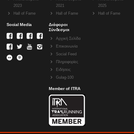
2023
2021
2025
Hall of Fame
Hall of Fame
Hall of Fame
Social Media
Διάφοροι
Σύνδεσμοι
Αρχική Σελίδα
Επικοινωνία
Social Feed
Πληροφορίες
Ειδήσεις
Gulag-100
Member of ITRA