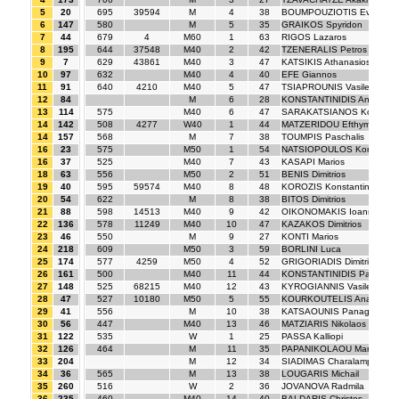
5
20
695
39594
M
4
38
BOUMPOUZIOTIS Evripidis
6
147
580
M
5
35
GRAIKOS Spyridon
7
44
679
4
M60
1
63
RIGOS Lazaros
8
195
644
37548
M40
2
42
TZENERALIS Petros
9
7
629
43861
M40
3
47
KATSIKIS Athanasios
10
97
632
M40
4
40
EFE Giannos
11
91
640
4210
M40
5
47
TSIAPROUNIS Vasileios
12
84
M
6
28
KONSTANTINIDIS Andreas
13
114
575
M40
6
47
SARAKATSIANOS Konstant
14
142
508
4277
W40
1
44
MATZERIDOU Efthymia
14
157
568
M
7
38
TOUMPIS Paschalis
16
23
575
M50
1
54
NATSIOPOULOS Konstanti
16
37
525
M40
7
43
KASAPI Marios
18
63
556
M50
2
51
BENIS Dimitrios
19
40
595
59574
M40
8
48
KOROZIS Konstantinos
20
54
622
M
8
38
BITOS Dimitrios
21
88
598
14513
M40
9
42
OIKONOMAKIS Ioannis
22
136
578
11249
M40
10
47
KAZAKOS Dimitrios
23
46
550
M
9
27
KONTI Marios
24
218
609
M50
3
59
BORLINI Luca
25
174
577
4259
M50
4
52
GRIGORIADIS Dimitrios
26
161
500
M40
11
44
KONSTANTINIDIS Panagioti
27
148
525
68215
M40
12
43
KYROGIANNIS Vasileios
28
47
527
10180
M50
5
55
KOURKOUTELIS Anastasio
29
41
556
M
10
38
KATSAOUNIS Panagiotis
30
56
447
M40
13
46
MATZIARIS Nikolaos
31
122
535
W
1
25
PASSA Kalliopi
32
126
464
M
11
35
PAPANIKOLAOU Marios
33
204
M
12
34
SIADIMAS Charalampos
34
36
565
M
13
38
LOUGARIS Michail
35
260
516
W
2
36
JOVANOVA Radmila
36
235
460
M40
14
40
BALDARIS Christos