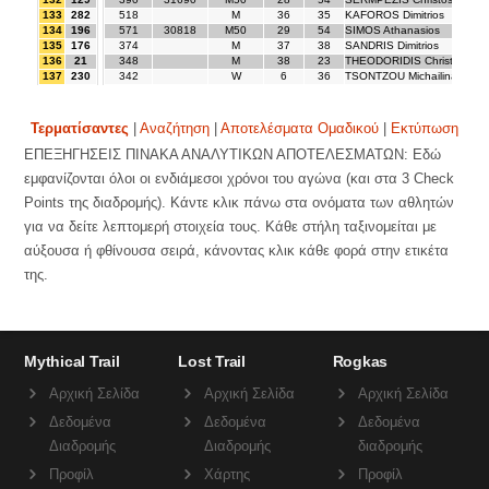
133
282
518
M
36
35
KAFOROS Dimitrios
134
196
571
30818
M50
29
54
SIMOS Athanasios
135
176
374
M
37
38
SANDRIS Dimitrios
136
21
348
M
38
23
THEODORIDIS Christoforos
137
230
342
W
6
36
TSONTZOU Michailina
Τερματίσαντες
|
Αναζήτηση
|
Αποτελέσματα Ομαδικού
|
Εκτύπωση
ΕΠΕΞΗΓΗΣΕΙΣ ΠΙΝΑΚΑ ΑΝΑΛΥΤΙΚΩΝ ΑΠΟΤΕΛΕΣΜΑΤΩΝ: Εδώ
εμφανίζονται όλοι οι ενδιάμεσοι χρόνοι του αγώνα (και στα 3 Check
Points της διαδρομής). Κάντε κλικ πάνω στα ονόματα των αθλητών
για να δείτε λεπτομερή στοιχεία τους. Κάθε στήλη ταξινομείται με
αύξουσα ή φθίνουσα σειρά, κάνοντας κλικ κάθε φορά στην ετικέτα
της.
Mythical Trail
Lost Trail
Rogkas
Αρχική Σελίδα
Αρχική Σελίδα
Αρχική Σελίδα
Δεδομένα
Δεδομένα
Δεδομένα
Διαδρομής
Διαδρομής
διαδρομής
Προφίλ
Χάρτης
Προφίλ