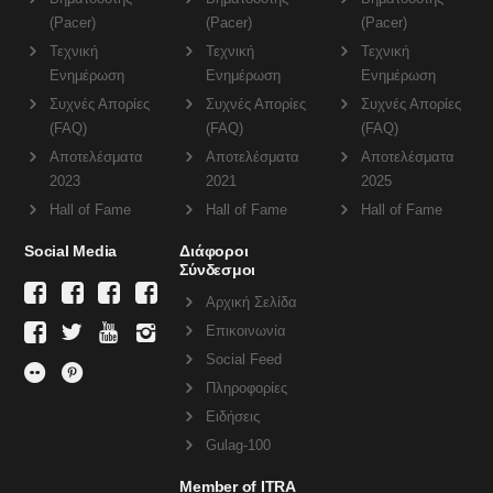
(Pacer)
(Pacer)
(Pacer)
Τεχνική
Τεχνική
Τεχνική
Ενημέρωση
Ενημέρωση
Ενημέρωση
Συχνές Απορίες
Συχνές Απορίες
Συχνές Απορίες
(FAQ)
(FAQ)
(FAQ)
Αποτελέσματα
Αποτελέσματα
Αποτελέσματα
2023
2021
2025
Hall of Fame
Hall of Fame
Hall of Fame
Social Media
Διάφοροι
Σύνδεσμοι
Αρχική Σελίδα
Επικοινωνία
Social Feed
Πληροφορίες
Ειδήσεις
Gulag-100
Member of ITRA