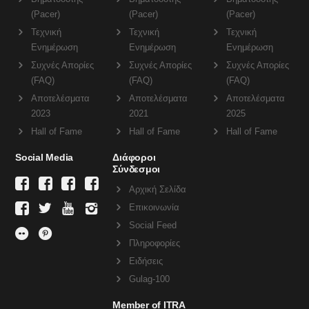
(Pacer)
(Pacer)
(Pacer)
Τεχνική
Τεχνική
Τεχνική
Ενημέρωση
Ενημέρωση
Ενημέρωση
Συχνές Απορίες
Συχνές Απορίες
Συχνές Απορίες
(FAQ)
(FAQ)
(FAQ)
Αποτελέσματα
Αποτελέσματα
Αποτελέσματα
2023
2021
2025
Hall of Fame
Hall of Fame
Hall of Fame
Social Media
Διάφοροι
Σύνδεσμοι
Αρχική Σελίδα
Επικοινωνία
Social Feed
Πληροφορίες
Ειδήσεις
Gulag-100
Member of ITRA