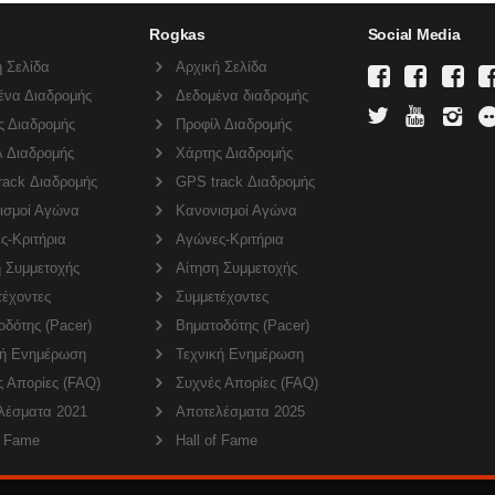
Rogkas
Social Media
 Σελίδα
Αρχική Σελίδα
ένα Διαδρομής
Δεδομένα διαδρομής
ς Διαδρομής
Προφίλ Διαδρομής
λ Διαδρομής
Χάρτης Διαδρομής
rack Διαδρομής
GPS track Διαδρομής
ισμοί Αγώνα
Κανονισμοί Αγώνα
ς-Κριτήρια
Αγώνες-Κριτήρια
η Συμμετοχής
Αίτηση Συμμετοχής
τέχοντες
Συμμετέχοντες
δότης (Pacer)
Βηματοδότης (Pacer)
κή Ενημέρωση
Τεχνική Ενημέρωση
ς Απορίες (FAQ)
Συχνές Απορίες (FAQ)
λέσματα 2021
Αποτελέσματα 2025
f Fame
Hall of Fame