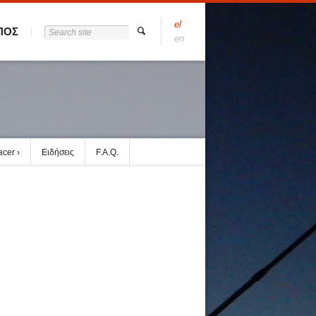
el
ΠΟΣ
en
acer
Ειδήσεις
F.A.Q.