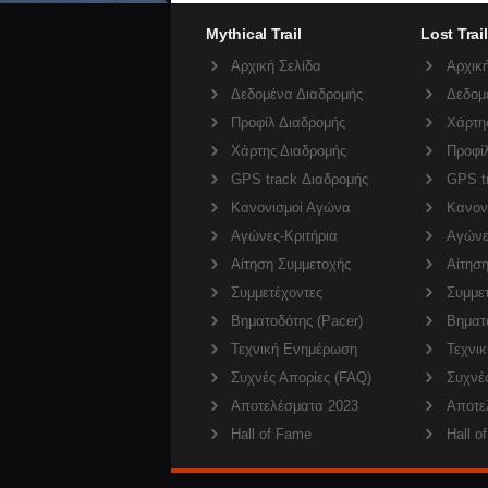
Mythical Trail
Lost Trail
Αρχική Σελίδα
Αρχική
Δεδομένα Διαδρομής
Δεδομ
Προφίλ Διαδρομής
Χάρτη
Χάρτης Διαδρομής
Προφί
GPS track Διαδρομής
GPS t
Κανονισμοί Αγώνα
Κανον
Αγώνες-Κριτήρια
Αγώνε
Αίτηση Συμμετοχής
Αίτησ
Συμμετέχοντες
Συμμε
Βηματοδότης (Pacer)
Βηματο
Τεχνική Ενημέρωση
Τεχνι
Συχνές Απορίες (FAQ)
Συχνέ
Αποτελέσματα 2023
Αποτε
Hall of Fame
Hall o