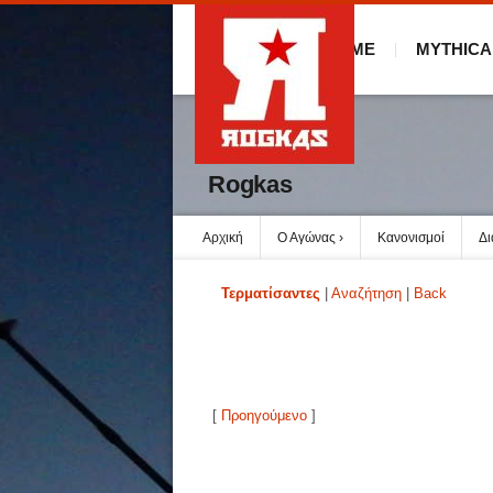
HOME
MYTHICA
Rogkas
Αρχική
Ο Αγώνας
Κανονισμοί
Δ
Τερματίσαντες
|
Αναζήτηση
|
Back
[
Προηγούμενο
]