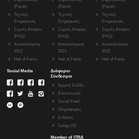
(Pacer)
(Pacer)
(Pacer)
Τεχνική
Τεχνική
Τεχνική
Ενημέρωση
Ενημέρωση
Ενημέρωση
Συχνές Απορίες
Συχνές Απορίες
Συχνές Απορίες
(FAQ)
(FAQ)
(FAQ)
Αποτελέσματα
Αποτελέσματα
Αποτελέσματα
2023
2021
2025
Hall of Fame
Hall of Fame
Hall of Fame
Social Media
Διάφοροι
Σύνδεσμοι
Αρχική Σελίδα
Επικοινωνία
Social Feed
Πληροφορίες
Ειδήσεις
Gulag-100
Member of ITRA