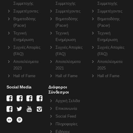
Συμμετοχής
Συμμετοχής
Συμμετοχής
Συμμετέχοντες
Συμμετέχοντες
Συμμετέχοντες
Βηματοδότης
Βηματοδότης
Βηματοδότης
(Pacer)
(Pacer)
(Pacer)
Τεχνική
Τεχνική
Τεχνική
Ενημέρωση
Ενημέρωση
Ενημέρωση
Συχνές Απορίες
Συχνές Απορίες
Συχνές Απορίες
(FAQ)
(FAQ)
(FAQ)
Αποτελέσματα
Αποτελέσματα
Αποτελέσματα
2023
2021
2025
Hall of Fame
Hall of Fame
Hall of Fame
Social Media
Διάφοροι
Σύνδεσμοι
Αρχική Σελίδα
Επικοινωνία
Social Feed
Πληροφορίες
Ειδήσεις