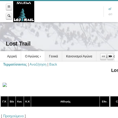
el
en
Lost Trail
Αρχική
Ο Αγώνας
Γενικά
Κανονισμοί Αγώνα
Τροφοδοσία
Τερματίσαντες
|
Αναζήτηση
|
Back
Los
Γ.Κ
Bib
Κατ.
Κ.Κ
Αθλητής
Εθν.
C
[
Προηγούμενο
]