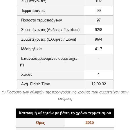
Συμμετέχοντες
102
Τερματίσαντες
99
Ποσοστό τερματισάντων
97
Συμμετέχοντες (Ανδρες / Γυναίκες)
92/8
Συμμετέχοντες (Έλληνες / Ξένοι)
96/4
Μέση ηλικία
41.7
Επαναλαμβανόμενες συμμετοχές
-
(*)
Χώρες
4
Avg. Finish Time
12.09.32
(*) Ποσοστό των αθλητών της προηγούμενης χρονιάς που συμμετείχαν στην
επόμενη
Κατανομή αθλητών με βάση το χρόνο τερματισμού
Ωρες
2015