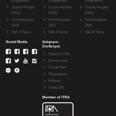
Ενημέρωση
Ενημέρωση
Ενημέρωση
Συχνές Απορίες
Συχνές Απορίες
Συχνές Απορίες
(FAQ)
(FAQ)
(FAQ)
Αποτελέσματα
Αποτελέσματα
Αποτελέσματα
2023
2021
2025
Hall of Fame
Hall of Fame
Hall of Fame
Social Media
Διάφοροι
Σύνδεσμοι
Αρχική Σελίδα
Επικοινωνία
Social Feed
Πληροφορίες
Ειδήσεις
Gulag-100
Member of ITRA