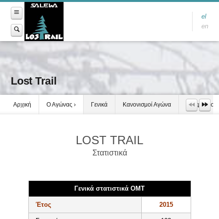
el
en
Lost Trail
Αρχική
Ο Αγώνας
Γενικά
Κανονισμοί Αγώνα
Τροφοδοσία
LOST TRAIL
Στατιστικά
Γενικά στατιστικά ΟΜΤ
Έτος
2015