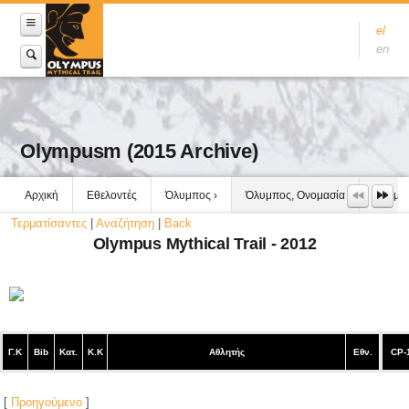
el
en
Olympusm (2015 Archive)
Αρχική
Εθελοντές
Όλυμπος
Όλυμπος, Ονομασία
Όλυμπο
Τερματίσαντες
|
Αναζήτηση
|
Back
Olympus Mythical Trail - 2012
Γ.Κ
Bib
Κατ.
Κ.Κ
Αθλητής
Εθν.
CP-
[
Προηγούμενο
]