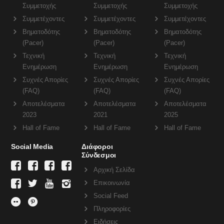
Συμμετοχής
Συμμετοχής
Συμμετοχής
Συμμετέχοντες
Συμμετέχοντες
Συμμετέχοντες
Βηματοδότης
Βηματοδότης
Βηματοδότης
(Pacer)
(Pacer)
(Pacer)
Τεχνική
Τεχνική
Τεχνική
Ενημέρωση
Ενημέρωση
Ενημέρωση
Συχνές Απορίες
Συχνές Απορίες
Συχνές Απορίες
(FAQ)
(FAQ)
(FAQ)
Αποτελέσματα
Αποτελέσματα
Αποτελέσματα
2023
2021
2025
Hall of Fame
Hall of Fame
Hall of Fame
Social Media
Διάφοροι
Σύνδεσμοι
Αρχική Σελίδα
Επικοινωνία
Social Feed
Πληροφορίες
Ειδήσεις