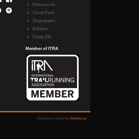
Επικοινωνία
Social Feed
Πληροφορίες
Ειδήσεις
Gulag-100
Member of ITRA
Designed & coded by
Webster.gr