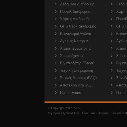
Δεδομένα Διαδρομής
Δεδομ
Προφίλ Διαδρομής
Χάρτη
Χάρτης Διαδρομής
Προφί
GPS track Διαδρομής
GPS t
Κανονισμοί Αγώνα
Κανον
Αγώνες-Κριτήρια
Αγώνε
Αίτηση Συμμετοχής
Αίτησ
Συμμετέχοντες
Συμμε
Βηματοδότης (Pacer)
Βηματο
Τεχνική Ενημέρωση
Τεχνι
Συχνές Απορίες (FAQ)
Συχνέ
Αποτελέσματα 2023
Αποτε
Hall of Fame
Hall o
© Copyright 2012-2025
Olympus Mythical Trail - Lost Trail - Rogkas - Goumarost