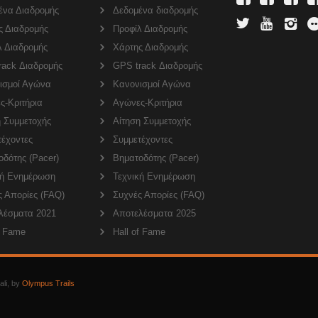
ένα Διαδρομής
Δεδομένα διαδρομής
ς Διαδρομής
Προφίλ Διαδρομής
λ Διαδρομής
Χάρτης Διαδρομής
rack Διαδρομής
GPS track Διαδρομής
ισμοί Αγώνα
Κανονισμοί Αγώνα
ς-Κριτήρια
Αγώνες-Κριτήρια
η Συμμετοχής
Αίτηση Συμμετοχής
τέχοντες
Συμμετέχοντες
δότης (Pacer)
Βηματοδότης (Pacer)
κή Ενημέρωση
Τεχνική Ενημέρωση
ς Απορίες (FAQ)
Συχνές Απορίες (FAQ)
λέσματα 2021
Αποτελέσματα 2025
f Fame
Hall of Fame
ali, by
Olympus Trails