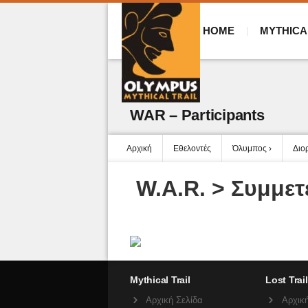
HOME
MYTHICA
WAR – Participants
Αρχική
Εθελοντές
Όλυμπος
Διο
W.A.R. >
Συμμετ
Mythical Trail
Lost Trail
Αρχική Σελίδα
Αρχική