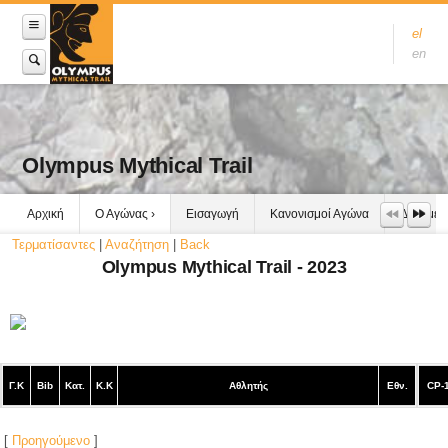
el
en
Olympus Mythical Trail
Αρχική
Ο Αγώνας
Εισαγωγή
Κανονισμοί Αγώνα
Δεδομέν
Τερματίσαντες
|
Αναζήτηση
|
Back
Olympus Mythical Trail - 2023
Γ.Κ
Bib
Κατ.
Κ.Κ
Αθλητής
Εθν.
CP-
[
Προηγούμενο
]