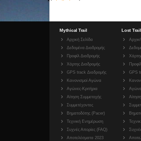
Mythical Trail
Lost Trail
Αρχική Σελίδα
Αρχική
Δεδομένα Διαδρομής
Δεδομ
Προφίλ Διαδρομής
Χάρτη
Χάρτης Διαδρομής
Προφί
GPS track Διαδρομής
GPS t
Κανονισμοί Αγώνα
Κανον
Αγώνες-Κριτήρια
Αγώνε
Αίτηση Συμμετοχής
Αίτησ
Συμμετέχοντες
Συμμε
Βηματοδότης (Pacer)
Βηματο
Τεχνική Ενημέρωση
Τεχνι
Συχνές Απορίες (FAQ)
Συχνέ
Αποτελέσματα 2023
Αποτε