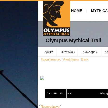
HOME
MYTHICA
Olympus Mythical Trail
Αρχική
Ο Αγώνας
Διαδρομή
Χά
Τερματίσαντες
|
Αναζήτηση
|
Back
Γ.Κ
Bib
Κατ.
Κ.Κ
Αθλητή
[
Προηγούμενο
]