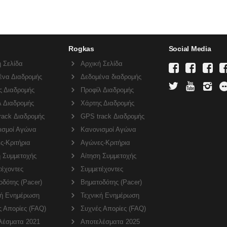
Rogkas
Social Media
 Σελίδα
Αρχική Σελίδα
ένα Διαδρομής
Δεδομένα διαδρομής
ς Διαδρομής
Προφίλ Διαδρομής
λ Διαδρομής
Χάρτης Διαδρομής
rack Διαδρομής
GPS track Διαδρομής
ισμοί Αγώνα
Κανονισμοί Αγώνα
ς-Κριτήρια
Αγώνες-Κριτήρια
η Συμμετοχής
Αίτηση Συμμετοχής
τέχοντες
Συμμετέχοντες
δότης (Pacer)
Βηματοδότης (Pacer)
κή Ενημέρωση
Τεχνική Ενημέρωση
ς Απορίες (FAQ)
Συχνές Απορίες (FAQ)
λέσματα 2021
Αποτελέσματα 2025