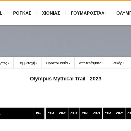
L
ΡΟΓΚΑΣ
ΧΙΟΝΙΑΣ
ΓΟΥΜΑΡΟΣΤΑΛΙ
ΟΛΥΜ
ρτες
Συμμετοχή
Προετοιμασία
Αποτελέσματα
Ρεκόρ
Olympus Mythical Trail - 2023
ς
Εθν.
CP-1
CP-2
CP-3
CP-4
CP-5
CP-6
CP-7
CP