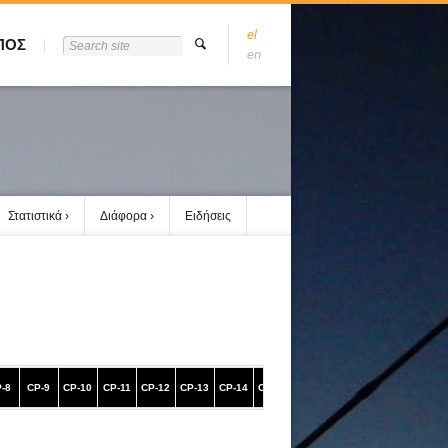
el
ΠΟΣ
en
Στατιστικά
Διάφορα
Ειδήσεις
-8
CP-9
CP-10
CP-11
CP-12
CP-13
CP-14
CP-15
CP-16
CP-17
CP-18
CP-19