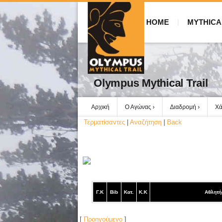
HOME
MYTHICA
Olympus Mythical Trail
Αρχική
Ο Αγώνας
Διαδρομή
Χά
Τερματίσαντες
|
Αναζήτηση
|
Back
Γ.Κ
Bib
Κατ.
Κ.Κ
Αθλητή
[
Προηγούμενο
]