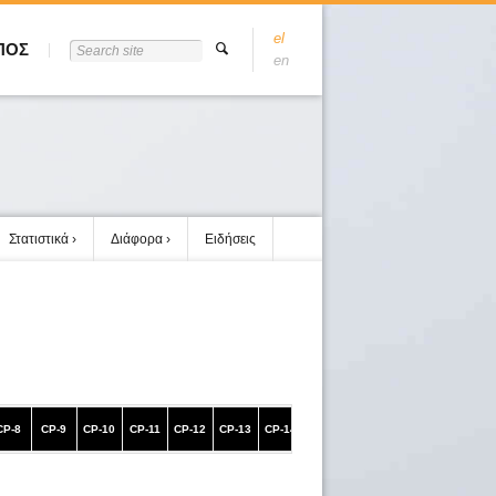
el
ΠΟΣ
en
Στατιστικά
Διάφορα
Ειδήσεις
CP-8
CP-9
CP-10
CP-11
CP-12
CP-13
CP-14
CP-15
CP-16
CP-17
ΤΕΡΜΑ