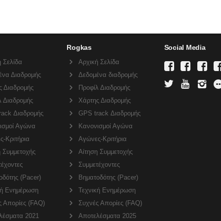
Rogkas
Social Media
 Σελίδα
Αρχική Σελίδα
ένα Διαδρομής
Δεδομένα διαδρομής
ς Διαδρομής
Προφίλ Διαδρομής
λ Διαδρομής
Χάρτης Διαδρομής
rack Διαδρομής
GPS track Διαδρομής
ισμοί Αγώνα
Κανονισμοί Αγώνα
ς-Κριτήρια
Αγώνες-Κριτήρια
η Συμμετοχής
Αίτηση Συμμετοχής
τέχοντες
Συμμετέχοντες
δότης (Pacer)
Βηματοδότης (Pacer)
κή Ενημέρωση
Τεχνική Ενημέρωση
ς Απορίες (FAQ)
Συχνές Απορίες (FAQ)
λέσματα 2021
Αποτελέσματα 2025