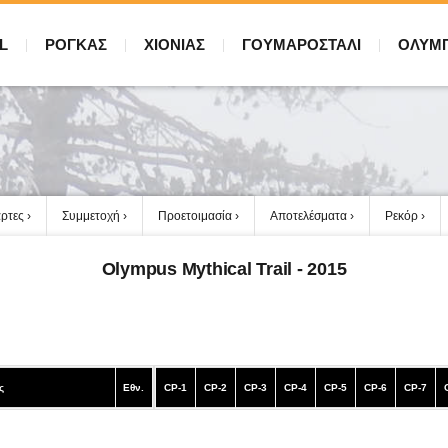
L
ΡΟΓΚΑΣ
ΧΙΟΝΙΑΣ
ΓΟΥΜΑΡΟΣΤΑΛΙ
ΟΛΥΜ
ρτες
Συμμετοχή
Προετοιμασία
Αποτελέσματα
Ρεκόρ
Olympus Mythical Trail - 2015
ς
Εθν.
CP-1
CP-2
CP-3
CP-4
CP-5
CP-6
CP-7