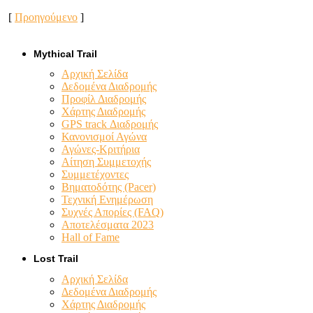
[
Προηγούμενο
]
Mythical Trail
Αρχική Σελίδα
Δεδομένα Διαδρομής
Προφίλ Διαδρομής
Χάρτης Διαδρομής
GPS track Διαδρομής
Κανονισμοί Αγώνα
Αγώνες-Κριτήρια
Αίτηση Συμμετοχής
Συμμετέχοντες
Βηματοδότης (Pacer)
Τεχνική Ενημέρωση
Συχνές Απορίες (FAQ)
Αποτελέσματα 2023
Hall of Fame
Lost Trail
Αρχική Σελίδα
Δεδομένα Διαδρομής
Χάρτης Διαδρομής