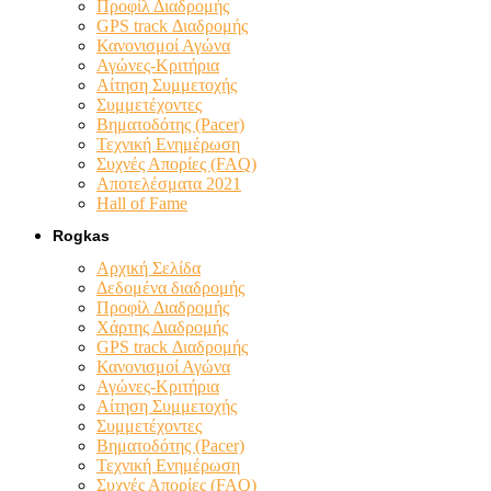
Προφίλ Διαδρομής
GPS track Διαδρομής
Κανονισμοί Αγώνα
Αγώνες-Κριτήρια
Αίτηση Συμμετοχής
Συμμετέχοντες
Βηματοδότης (Pacer)
Τεχνική Ενημέρωση
Συχνές Απορίες (FAQ)
Αποτελέσματα 2021
Hall of Fame
Rogkas
Αρχική Σελίδα
Δεδομένα διαδρομής
Προφίλ Διαδρομής
Χάρτης Διαδρομής
GPS track Διαδρομής
Κανονισμοί Αγώνα
Αγώνες-Κριτήρια
Αίτηση Συμμετοχής
Συμμετέχοντες
Βηματοδότης (Pacer)
Τεχνική Ενημέρωση
Συχνές Απορίες (FAQ)