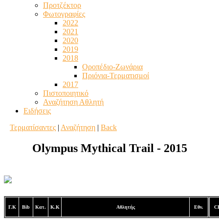
Προτζέκτορ
Φωτογραφίες
2022
2021
2020
2019
2018
Οροπέδιο-Ζωνάρια
Πριόνια-Τερματισμοί
2017
Πιστοποιητικό
Αναζήτηση Αθλητή
Ειδήσεις
Τερματίσαντες
|
Αναζήτηση
|
Back
Olympus Mythical Trail - 2015
Γ.Κ
Bib
Κατ.
Κ.Κ
Αθλητής
Εθν.
C