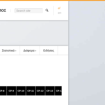
el
ΠΟΣ
en
Στατιστικά
Διάφορα
Ειδήσεις
CP-8
CP-9
CP-10
CP-11
CP-12
CP-13
CP-14
CP-15
CP-16
CP-17
ΤΕΡΜΑ