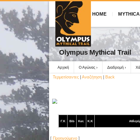
HOME
MYTHICA
Olympus Mythical Trail
Αρχική
Ο Αγώνας
Διαδρομή
Χά
Τερματίσαντες
|
Αναζήτηση
|
Back
Γ.Κ
Bib
Κατ.
Κ.Κ
Αθλητή
[
Προηγούμενο
]