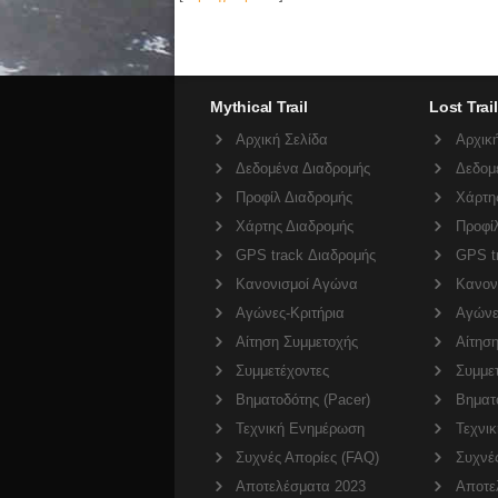
Mythical Trail
Lost Trail
Αρχική Σελίδα
Αρχική
Δεδομένα Διαδρομής
Δεδομ
Προφίλ Διαδρομής
Χάρτη
Χάρτης Διαδρομής
Προφί
GPS track Διαδρομής
GPS t
Κανονισμοί Αγώνα
Κανον
Αγώνες-Κριτήρια
Αγώνε
Αίτηση Συμμετοχής
Αίτησ
Συμμετέχοντες
Συμμε
Βηματοδότης (Pacer)
Βηματο
Τεχνική Ενημέρωση
Τεχνι
Συχνές Απορίες (FAQ)
Συχνέ
Αποτελέσματα 2023
Αποτε