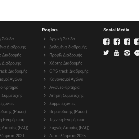
Rogkas
Social Media
 Σελίδα
Αρχική Σελίδα
ένα Διαδρομής
Δεδομένα διαδρομής
ς Διαδρομής
Προφίλ Διαδρομής
λ Διαδρομής
Χάρτης Διαδρομής
rack Διαδρομής
GPS track Διαδρομής
ισμοί Αγώνα
Κανονισμοί Αγώνα
ς-Κριτήρια
Αγώνες-Κριτήρια
η Συμμετοχής
Αίτηση Συμμετοχής
τέχοντες
Συμμετέχοντες
δότης (Pacer)
Βηματοδότης (Pacer)
κή Ενημέρωση
Τεχνική Ενημέρωση
ς Απορίες (FAQ)
Συχνές Απορίες (FAQ)
λέσματα 2021
Αποτελέσματα 2025