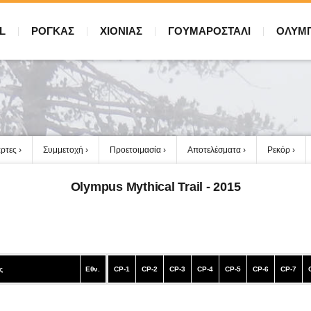
L
ΡΟΓΚΑΣ
ΧΙΟΝΙΑΣ
ΓΟΥΜΑΡΟΣΤΑΛΙ
ΟΛΥΜ
ρτες
Συμμετοχή
Προετοιμασία
Αποτελέσματα
Ρεκόρ
Olympus Mythical Trail - 2015
ς
Εθν.
CP-1
CP-2
CP-3
CP-4
CP-5
CP-6
CP-7