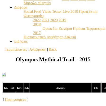
Μητρώο αθλητών
Διάφορα
Social Feed
Video Teaser
Live 2019
Προτζέκτορ
Φωτογραφίες
2022
2021
2020
2019
2018
Οροπέδιο-Ζωνάρια
Πριόνια-Τερματισμοί
2017
Πιστοποιητικό
Αναζήτηση Αθλητή
Ειδήσεις
Τερματίσαντες
|
Αναζήτηση
|
Back
Olympus Mythical Trail - 2015
Γ.Κ
Bib
Κατ.
Κ.Κ
Αθλητής
Εθν.
C
[
Προηγούμενο
]