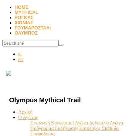
HOME
MYTHICAL
ΡΟΓΚΑΣ
ΧΙΟΝΙΑΣ
ΓΟΥΜΑΡΟΣΤΑΛΙ
ΟΛΥΜΠΟΣ
el
en
Olympus Mythical Trail
Αρχική
Ο Αγώνας
Εισαγωγή
Κανονισμοί Αγώνα
Δεδομένα Αγώνα
Πρόγραμμα Εκδήλωσης
Κατάλογος Σταθμών
Τροφοδοσία