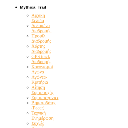
Mythical Trail
Αρχική
Σελίδα
Δεδομένα
Διαδρομής
Προφίλ
Διαδρομής
Χάρτης
Διαδρομής
GPS track
Διαδρομής
Κανονισμοί
Αγώνα
Αγώνες-
Κριτήρια
Αίτηση
Συμμετοχής
Συμμετέχοντες
Βηματοδότης
(Pacer)
Τεχνική
Ενημέρωση
Συχνές