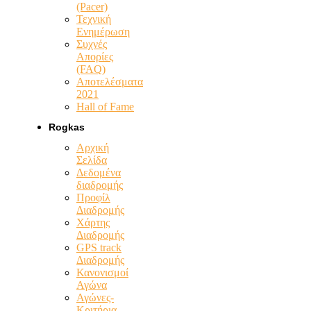
(Pacer)
Τεχνική
Ενημέρωση
Συχνές
Απορίες
(FAQ)
Αποτελέσματα
2021
Hall of Fame
Rogkas
Αρχική
Σελίδα
Δεδομένα
διαδρομής
Προφίλ
Διαδρομής
Χάρτης
Διαδρομής
GPS track
Διαδρομής
Κανονισμοί
Αγώνα
Αγώνες-
Κριτήρια