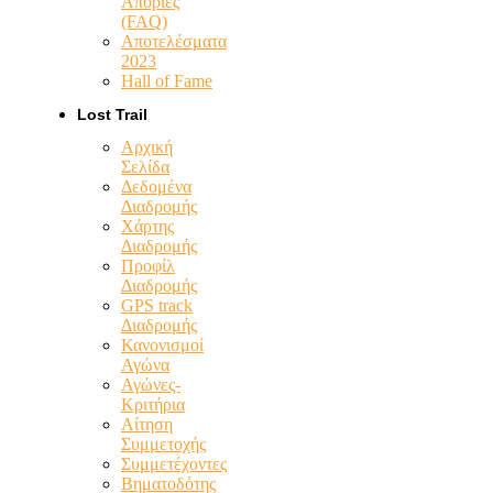
Απορίες
(FAQ)
Αποτελέσματα
2023
Hall of Fame
Lost Trail
Αρχική
Σελίδα
Δεδομένα
Διαδρομής
Χάρτης
Διαδρομής
Προφίλ
Διαδρομής
GPS track
Διαδρομής
Κανονισμοί
Αγώνα
Αγώνες-
Κριτήρια
Αίτηση
Συμμετοχής
Συμμετέχοντες
Βηματοδότης