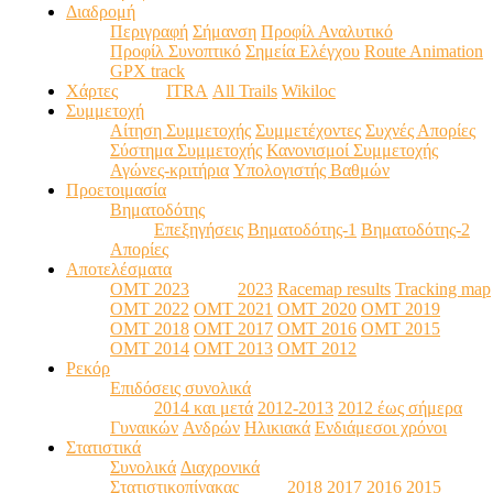
Διαδρομή
Περιγραφή
Σήμανση
Προφίλ Αναλυτικό
Προφίλ Συνοπτικό
Σημεία Ελέγχου
Route Animation
GPX track
Χάρτες
ITRA
All Trails
Wikiloc
Συμμετοχή
Αίτηση Συμμετοχής
Συμμετέχοντες
Συχνές Απορίες
Σύστημα Συμμετοχής
Κανονισμοί Συμμετοχής
Αγώνες-κριτήρια
Υπολογιστής Βαθμών
Προετοιμασία
Βηματοδότης
Επεξηγήσεις
Βηματοδότης-1
Βηματοδότης-2
Απορίες
Αποτελέσματα
OMT 2023
2023
Racemap results
Tracking map
OMT 2022
ΟΜΤ 2021
ΟΜΤ 2020
OMT 2019
OMT 2018
OMT 2017
ΟΜΤ 2016
ΟΜΤ 2015
ΟΜΤ 2014
ΟΜΤ 2013
ΟΜΤ 2012
Ρεκόρ
Επιδόσεις συνολικά
2014 και μετά
2012-2013
2012 έως σήμερα
Γυναικών
Ανδρών
Ηλικιακά
Ενδιάμεσοι χρόνοι
Στατιστικά
Συνολικά
Διαχρονικά
Στατιστικοπίνακας
2018
2017
2016
2015