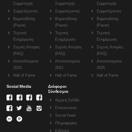
Συμμετοχής
Συμμετοχής
Συμμετοχής
Συμμετέχοντες
Συμμετέχοντες
Συμμετέχοντες
Βηματοδότης
Βηματοδότης
Βηματοδότης
(Pacer)
(Pacer)
(Pacer)
Τεχνική
Τεχνική
Τεχνική
Ενημέρωση
Ενημέρωση
Ενημέρωση
Συχνές Απορίες
Συχνές Απορίες
Συχνές Απορίες
(FAQ)
(FAQ)
(FAQ)
Αποτελέσματα
Αποτελέσματα
Αποτελέσματα
2023
2021
2025
Hall of Fame
Hall of Fame
Hall of Fame
Social Media
Διάφοροι
Σύνδεσμοι
Αρχική Σελίδα
Επικοινωνία
Social Feed
Πληροφορίες
Ειδήσεις