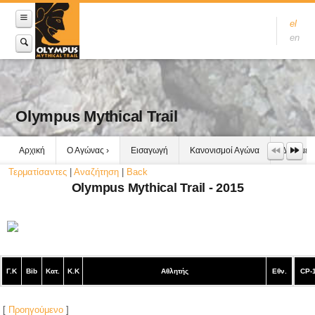
el
en
Olympus Mythical Trail
Αρχική
Ο Αγώνας
Εισαγωγή
Κανονισμοί Αγώνα
Δεδομέν
Τερματίσαντες
|
Αναζήτηση
|
Back
Olympus Mythical Trail - 2015
Γ.Κ
Bib
Κατ.
Κ.Κ
Αθλητής
Εθν.
CP-
[
Προηγούμενο
]