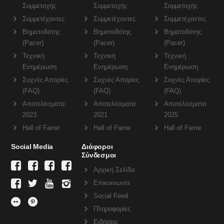
Συμμετοχής
Συμμετοχής
Συμμετοχής
Συμμετέχοντες
Συμμετέχοντες
Συμμετέχοντες
Βηματοδότης
Βηματοδότης
Βηματοδότης
(Pacer)
(Pacer)
(Pacer)
Τεχνική
Τεχνική
Τεχνική
Ενημέρωση
Ενημέρωση
Ενημέρωση
Συχνές Απορίες
Συχνές Απορίες
Συχνές Απορίες
(FAQ)
(FAQ)
(FAQ)
Αποτελέσματα
Αποτελέσματα
Αποτελέσματα
2023
2021
2025
Hall of Fame
Hall of Fame
Hall of Fame
Social Media
Διάφοροι
Σύνδεσμοι
Αρχική Σελίδα
Επικοινωνία
Social Feed
Πληροφορίες
Ειδήσεις