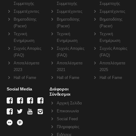
Συμμετοχής
Συμμετοχής
Συμμετοχής
Συμμετέχοντες
Συμμετέχοντες
Συμμετέχοντες
Βηματοδότης
Βηματοδότης
Βηματοδότης
(Pacer)
(Pacer)
(Pacer)
Τεχνική
Τεχνική
Τεχνική
Ενημέρωση
Ενημέρωση
Ενημέρωση
Συχνές Απορίες
Συχνές Απορίες
Συχνές Απορίες
(FAQ)
(FAQ)
(FAQ)
Αποτελέσματα
Αποτελέσματα
Αποτελέσματα
2023
2021
2025
Hall of Fame
Hall of Fame
Hall of Fame
Social Media
Διάφοροι
Σύνδεσμοι
Αρχική Σελίδα
Επικοινωνία
Social Feed
Πληροφορίες
Ειδήσεις