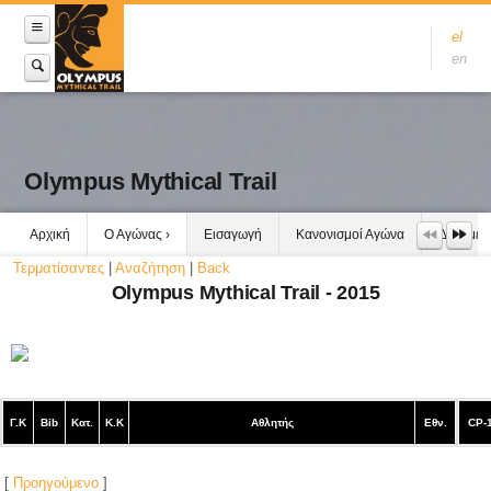
el
en
Olympus Mythical Trail
Αρχική
Ο Αγώνας
Εισαγωγή
Κανονισμοί Αγώνα
Δεδομέν
Τερματίσαντες
|
Αναζήτηση
|
Back
Olympus Mythical Trail - 2015
Γ.Κ
Bib
Κατ.
Κ.Κ
Αθλητής
Εθν.
CP-
[
Προηγούμενο
]