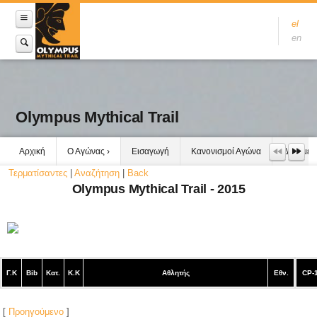
el
en
Olympus Mythical Trail
Αρχική
Ο Αγώνας
Εισαγωγή
Κανονισμοί Αγώνα
Δεδομέν
Τερματίσαντες
|
Αναζήτηση
|
Back
Olympus Mythical Trail - 2015
Γ.Κ
Bib
Κατ.
Κ.Κ
Αθλητής
Εθν.
CP-
[
Προηγούμενο
]