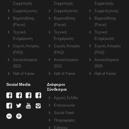
Συμμετοχής
Συμμετοχής
Συμμετοχής
Συμμετέχοντες
Συμμετέχοντες
Συμμετέχοντες
Βηματοδότης
Βηματοδότης
Βηματοδότης
(Pacer)
(Pacer)
(Pacer)
Τεχνική
Τεχνική
Τεχνική
Ενημέρωση
Ενημέρωση
Ενημέρωση
Συχνές Απορίες
Συχνές Απορίες
Συχνές Απορίες
(FAQ)
(FAQ)
(FAQ)
Αποτελέσματα
Αποτελέσματα
Αποτελέσματα
2023
2021
2025
Hall of Fame
Hall of Fame
Hall of Fame
Social Media
Διάφοροι
Σύνδεσμοι
Αρχική Σελίδα
Επικοινωνία
Social Feed
Πληροφορίες
Ειδήσεις