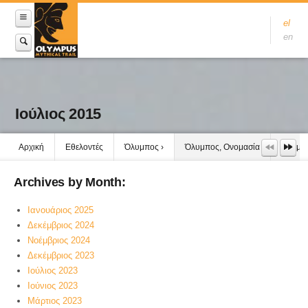
el
en
Ιούλιος 2015
Αρχική
Εθελοντές
Όλυμπος
Όλυμπος, Ονομασία
Όλυμπο
Archives by Month:
Ιανουάριος 2025
Δεκέμβριος 2024
Νοέμβριος 2024
Δεκέμβριος 2023
Ιούλιος 2023
Ιούνιος 2023
Μάρτιος 2023