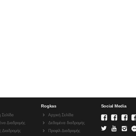
Rogkas
Social Media
 Σελίδα
Αρχική Σελίδα
ένα Διαδρομής
Δεδομένα διαδρομής
ς Διαδρομής
Προφίλ Διαδρομής