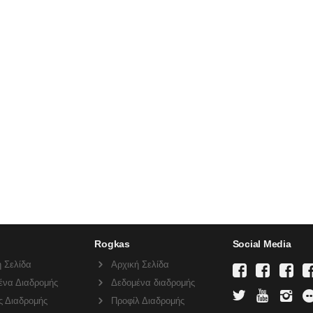
Rogkas
Social Media
 Σελίδα
Αρχική Σελίδα
ένα Διαδρομής
Δεδομένα διαδρομής
ς Διαδρομής
Προφίλ Διαδρομής