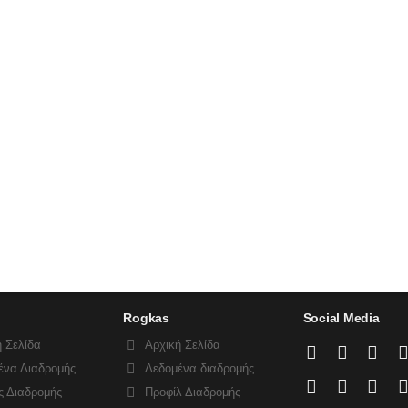
Rogkas
Social Media
 Σελίδα
Αρχική Σελίδα
ένα Διαδρομής
Δεδομένα διαδρομής
ς Διαδρομής
Προφίλ Διαδρομής