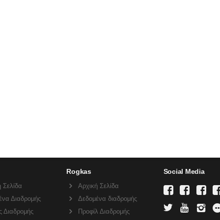
Rogkas
Social Media
 Σελίδα
Αρχική Σελίδα
ένα Διαδρομής
Δεδομένα διαδρομής
ς Διαδρομής
Προφίλ Διαδρομής